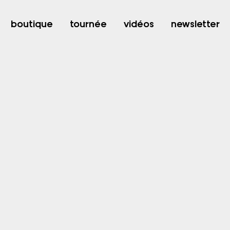
LES SOLIDARITES (Pims)
boutique
tournée
vidéos
newsletter