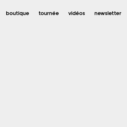
FESTIVAL RUSH (Pims)
boutique
tournée
vidéos
newsletter