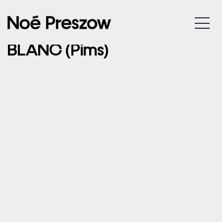
11/10/2024 – LA RAVOIRE –
MENU
ESPACE CULTUREL JEAN
BLANC (Pims)